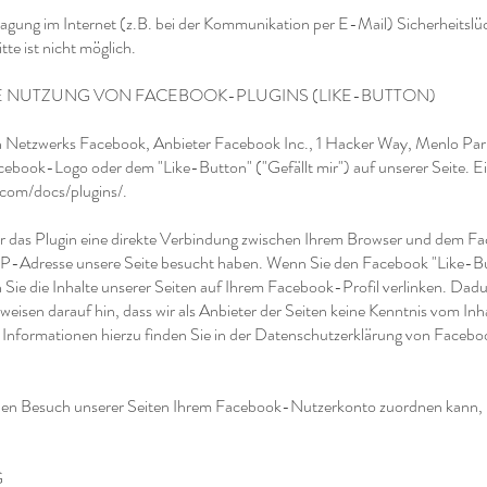
ragung im Internet (z.B. bei der Kommunikation per E-Mail) Sicherheitslü
te ist nicht möglich.
 NUTZUNG VON FACEBOOK-PLUGINS (LIKE-BUTTON)
en Netzwerks Facebook, Anbieter Facebook Inc., 1 Hacker Way, Menlo Park
book-Logo oder dem "Like-Button" ("Gefällt mir") auf unserer Seite. Ei
.com/docs/plugins/.
r das Plugin eine direkte Verbindung zwischen Ihrem Browser und dem Fa
r IP-Adresse unsere Seite besucht haben. Wenn Sie den Facebook "Like-Bu
Sie die Inhalte unserer Seiten auf Ihrem Facebook-Profil verlinken. Da
eisen darauf hin, dass wir als Anbieter der Seiten keine Kenntnis vom Inh
Informationen hierzu finden Sie in der Datenschutzerklärung von Facebo
en Besuch unserer Seiten Ihrem Facebook-Nutzerkonto zuordnen kann, lo
G