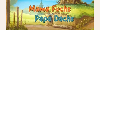
Titelsong zur TV Serie "Mama Fuchs und
Papa Dachs" auf KIKA, ein Fernsehkanal von
ARD und ZDF
Hochzeitssängerin Neuss | Hochzeitssängerin Düsseldorf | Hochzeit
Düsseldorf | Sängerin Düsseldorf | Heiraten Düsseldorf | Sängerin
Neuss | Hochzeit Neuss | Freie Trauung | Kirchliche Trauung |
Hochzeit 2024 | Sängerin Taufe
© 2025 Steffi Westerhaus
stefanie.westerhaus@gmx.de
+49 (0) 1732455333
Hochzeitssängerin, Sängerin für Taufen & Events
in Düsseldorf, Neuss, Bergheim, Wuppertal,