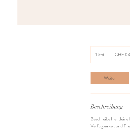
150
Schweizer
1 Std.
1
CHF 15
Franken
S
t
d
Weiter
Beschreibung
Beschreibe hier deine
Verfügbarkeit und Prei