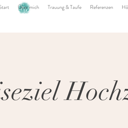
Start
Über mich
Trauung & Taufe
Referenzen
Hö
seziel Hoch